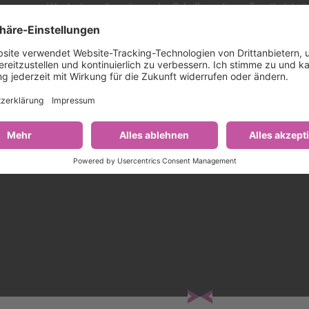
Wir danken allen, die an der Schaffung dieser Topothek betei
waren, und hoffen, dass sie für Sie genauso bereichernd ist 
uns. Tauchen Sie ein in die Geschichte Pruttings und genie
die Reise in die Vergangenheit!
Mit herzlichen Grüßen,
Johannes Thusbaß
Erster Bürgermeister der Gemeinde Prutting