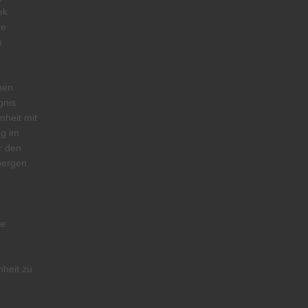
ek
te
u
chen
gnis
nheit mit
ng im
r den
bergen
ie
nheit zu