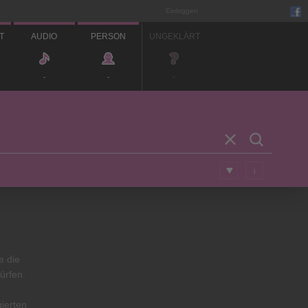
Einloggen
T
AUDIO
PERSON
UNGEKLÄRT
-
-
-
i
e die
ürfen.
gierten