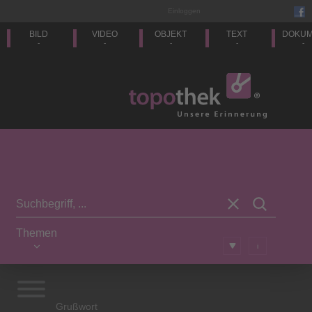
Einloggen
BILD
VIDEO
OBJEKT
TEXT
DOKU
-
-
-
-
-
Themen
i
Grußwort